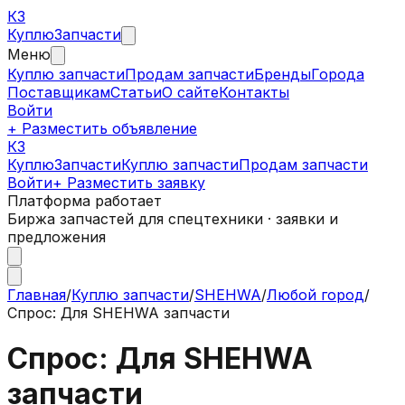
КЗ
Куплю
Запчасти
Меню
Куплю запчасти
Продам запчасти
Бренды
Города
Поставщикам
Статьи
О сайте
Контакты
Войти
+ Разместить объявление
КЗ
КуплюЗапчасти
Куплю запчасти
Продам запчасти
Войти
+ Разместить заявку
Платформа работает
Биржа запчастей для спецтехники · заявки и
предложения
Главная
/
Куплю запчасти
/
SHEHWA
/
Любой город
/
Спрос: Для SHEHWA запчасти
Спрос: Для SHEHWA
запчасти