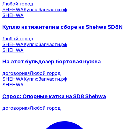
Любой город
SHEHWA
КуплюЗапчасти.рф
SHEHWA
Куплю натяжители в сборе на Shehwa SD8N
Любой город
SHEHWA
КуплюЗапчасти.рф
SHEHWA
На этот бульдозер бортовая нужна
договорная
Любой город
SHEHWA
КуплюЗапчасти.рф
SHEHWA
Спрос: Опорные катки на SD8 Shehwa
договорная
Любой город