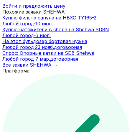
Войти и предложить цену
Похожие заявки
SHEHWA
Куплю фильтр сапуна на HBXG TY165-2
Любой город
·
10 июл.
Куплю натяжители в сборе на Shehwa SD8N
Любой город
·
6 июл.
На этот бульдозер бортовая нужна
Любой город
·
23 нояб.
договорная
Спрос: Опорные катки на SD8 Shehwa
Любой город
·
7 мар.
договорная
Все заявки
SHEHWA
→
Платформа