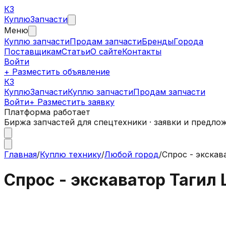
КЗ
Куплю
Запчасти
Меню
Куплю запчасти
Продам запчасти
Бренды
Города
Поставщикам
Статьи
О сайте
Контакты
Войти
+ Разместить объявление
КЗ
КуплюЗапчасти
Куплю запчасти
Продам запчасти
Войти
+ Разместить заявку
Платформа работает
Биржа запчастей для спецтехники · заявки и предло
Главная
/
Куплю технику
/
Любой город
/
Спрос - экскав
Спрос - экскаватор Тагил