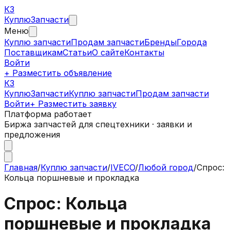
КЗ
Куплю
Запчасти
Меню
Куплю запчасти
Продам запчасти
Бренды
Города
Поставщикам
Статьи
О сайте
Контакты
Войти
+ Разместить объявление
КЗ
КуплюЗапчасти
Куплю запчасти
Продам запчасти
Войти
+ Разместить заявку
Платформа работает
Биржа запчастей для спецтехники · заявки и
предложения
Главная
/
Куплю запчасти
/
IVECO
/
Любой город
/
Спрос:
Кольца поршневые и прокладка
Спрос: Кольца
поршневые и прокладка