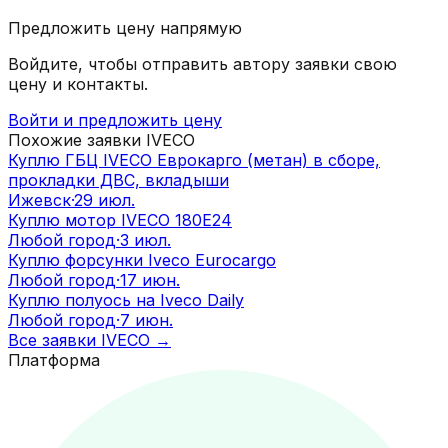
Предложить цену напрямую
Войдите, чтобы отправить автору заявки свою
цену и контакты.
Войти и предложить цену
Похожие заявки
IVECO
Куплю ГБЦ IVECO Еврокарго (метан) в сборе,
прокладки ДВС, вкладыши
Ижевск
·
29 июл.
Куплю мотор IVECO 180E24
Любой город
·
3 июл.
Куплю форсунки Iveco Eurocargo
Любой город
·
17 июн.
Куплю полуось на Iveco Daily
Любой город
·
7 июн.
Все заявки
IVECO
→
Платформа