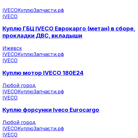
IVECO
КуплюЗапчасти.рф
IVECO
Куплю ГБЦ IVECO Еврокарго (метан) в сборе,
прокладки ДВС, вкладыши
Ижевск
IVECO
КуплюЗапчасти.рф
IVECO
Куплю мотор IVECO 180E24
Любой город
IVECO
КуплюЗапчасти.рф
IVECO
Куплю форсунки Iveco Eurocargo
Любой город
IVECO
КуплюЗапчасти.рф
IVECO