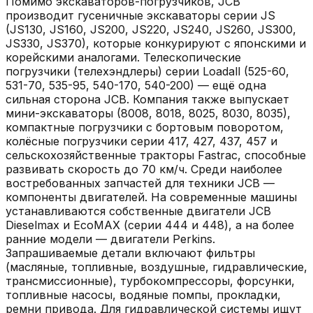
Помимо экскаваторов-погрузчиков, JCB
производит гусеничные экскаваторы серии JS
(JS130, JS160, JS200, JS220, JS240, JS260, JS300,
JS330, JS370), которые конкурируют с японскими и
корейскими аналогами. Телескопические
погрузчики (телехэндлеры) серии Loadall (525-60,
531-70, 535-95, 540-170, 540-200) — ещё одна
сильная сторона JCB. Компания также выпускает
мини-экскаваторы (8008, 8018, 8025, 8030, 8035),
компактные погрузчики с бортовым поворотом,
колёсные погрузчики серии 417, 427, 437, 457 и
сельскохозяйственные тракторы Fastrac, способные
развивать скорость до 70 км/ч. Среди наиболее
востребованных запчастей для техники JCB —
компоненты двигателей. На современные машины
устанавливаются собственные двигатели JCB
Dieselmax и EcoMAX (серии 444 и 448), а на более
ранние модели — двигатели Perkins.
Запрашиваемые детали включают фильтры
(масляные, топливные, воздушные, гидравлические,
трансмиссионные), турбокомпрессоры, форсунки,
топливные насосы, водяные помпы, прокладки,
ремни привода. Для гидравлической системы ищут