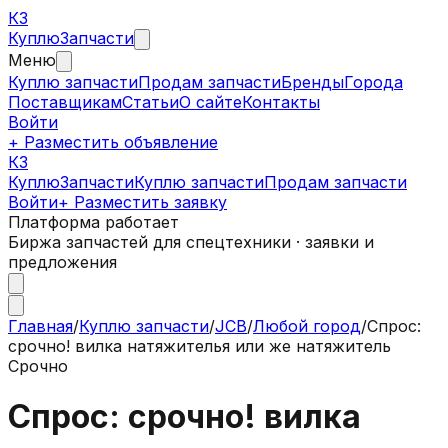
КЗ
Куплю
Запчасти
Меню
Куплю запчасти
Продам запчасти
Бренды
Города
Поставщикам
Статьи
О сайте
Контакты
Войти
+ Разместить объявление
КЗ
КуплюЗапчасти
Куплю запчасти
Продам запчасти
Войти
+ Разместить заявку
Платформа работает
Биржа запчастей для спецтехники · заявки и
предложения
Главная
/
Куплю запчасти
/
JCB
/
Любой город
/
Спрос:
срочно! вилка натяжителья или же натяжитель
Срочно
Спрос: срочно! вилка