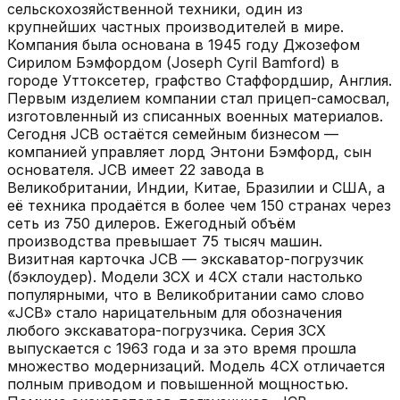
сельскохозяйственной техники, один из
крупнейших частных производителей в мире.
Компания была основана в 1945 году Джозефом
Сирилом Бэмфордом (Joseph Cyril Bamford) в
городе Уттоксетер, графство Стаффордшир, Англия.
Первым изделием компании стал прицеп-самосвал,
изготовленный из списанных военных материалов.
Сегодня JCB остаётся семейным бизнесом —
компанией управляет лорд Энтони Бэмфорд, сын
основателя. JCB имеет 22 завода в
Великобритании, Индии, Китае, Бразилии и США, а
её техника продаётся в более чем 150 странах через
сеть из 750 дилеров. Ежегодный объём
производства превышает 75 тысяч машин.
Визитная карточка JCB — экскаватор-погрузчик
(бэклоудер). Модели 3CX и 4CX стали настолько
популярными, что в Великобритании само слово
«JCB» стало нарицательным для обозначения
любого экскаватора-погрузчика. Серия 3CX
выпускается с 1963 года и за это время прошла
множество модернизаций. Модель 4CX отличается
полным приводом и повышенной мощностью.