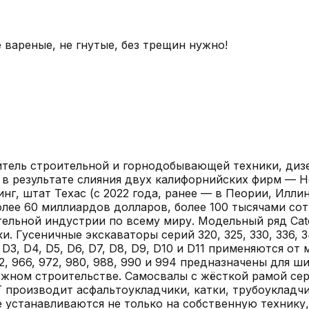
 вареные, не гнутые, без трещин нужно!
одитель строительной и горнодобывающей техники, ди
в результате слияния двух калифорнийских фирм — Holt
, штат Техас (с 2022 года, ранее — в Пеории, Иллино
лее 60 миллиардов долларов, более 100 тысячами сот
ельной индустрии по всему миру. Модельный ряд Cate
Гусеничные экскаваторы серий 320, 325, 330, 336, 34
D3, D4, D5, D6, D7, D8, D9, D10 и D11 применяются о
62, 966, 972, 980, 988, 990 и 994 предназначены для 
жном строительстве. Самосвалы с жёсткой рамой серий 
T производит асфальтоукладчики, катки, трубоукладч
е устанавливаются не только на собственную технику