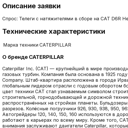
Описание заявки
Спрос: Телеги с натяжителями в сборе на CAT D6R Не
Технические характеристики
Марка техники
CATERPILLAR
О бренде
CATERPILLAR
Caterpillar Inc. (CAT) — крупнейший в мире произв
газовых турбин. Компания была основана в 1925 году 
Company. Штаб-квартира расположена в городе Ирвинг
глобальным лидером отрасли с годовым оборотом бо
цвет техники CAT стал узнаваемым символом строит
строительной, горнодобывающей и дорожной техники. 
распространённых на стройках планеты. Бульдозеры 
разрезов. Колёсные погрузчики 926, 930, 938, 950, 9
Автогрейдеры 120, 140, 150, 160 используются в доро
работают в карьерах по всему миру. Кроме того, CA
внимания заслуживают двигатели Caterpillar, которы