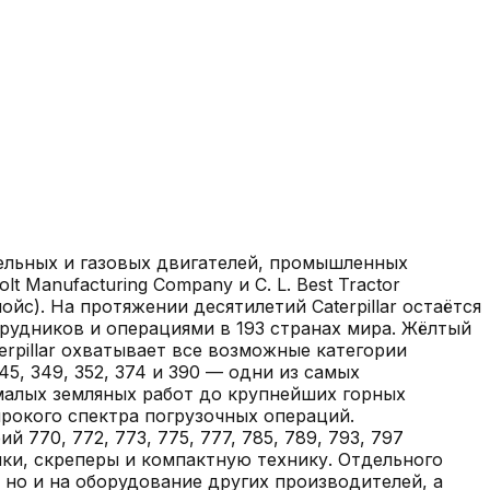
зельных и газовых двигателей, промышленных
 Manufacturing Company и C. L. Best Tractor
йс). На протяжении десятилетий Caterpillar остаётся
рудников и операциями в 193 странах мира. Жёлтый
rpillar охватывает все возможные категории
5, 349, 352, 374 и 390 — одни из самых
т малых земляных работ до крупнейших горных
широкого спектра погрузочных операций.
770, 772, 773, 775, 777, 785, 789, 793, 797
ики, скреперы и компактную технику. Отдельного
, но и на оборудование других производителей, а