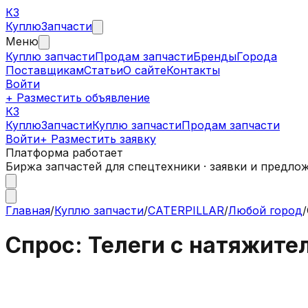
КЗ
Куплю
Запчасти
Меню
Куплю запчасти
Продам запчасти
Бренды
Города
Поставщикам
Статьи
О сайте
Контакты
Войти
+ Разместить объявление
КЗ
КуплюЗапчасти
Куплю запчасти
Продам запчасти
Войти
+ Разместить заявку
Платформа работает
Биржа запчастей для спецтехники · заявки и предло
Главная
/
Куплю запчасти
/
CATERPILLAR
/
Любой город
/
Спрос: Телеги с натяжите