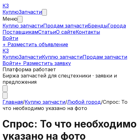
КЗ
Куплю
Запчасти
Меню
Куплю запчасти
Продам запчасти
Бренды
Города
Поставщикам
Статьи
О сайте
Контакты
Войти
+ Разместить объявление
КЗ
КуплюЗапчасти
Куплю запчасти
Продам запчасти
Войти
+ Разместить заявку
Платформа работает
Биржа запчастей для спецтехники · заявки и
предложения
Главная
/
Куплю запчасти
/
Любой город
/
Спрос: То
что необходимо указано на фото
Спрос: То что необходимо
указано на фото