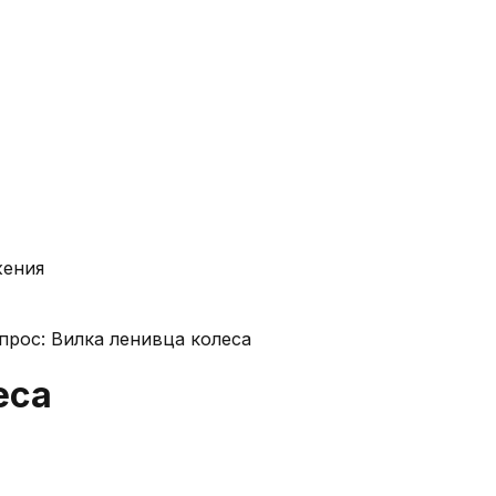
жения
прос: Вилка ленивца колеса
еса