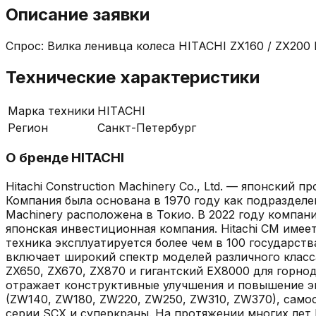
Описание заявки
Спрос: Вилка ленивца колеса HITACHI ZX160 / ZX200
Технические характеристики
Марка техники
HITACHI
Регион
Санкт-Петербург
О бренде
HITACHI
Hitachi Construction Machinery Co., Ltd. — японски
Компания была основана в 1970 году как подразделени
Machinery расположена в Токио. В 2022 году компан
японская инвестиционная компания. Hitachi CM имее
техника эксплуатируется более чем в 100 государств
включает широкий спектр моделей различного класса:
ZX650, ZX670, ZX870 и гигантский EX8000 для горно
отражает конструктивные улучшения и повышение эк
(ZW140, ZW180, ZW220, ZW250, ZW310, ZW370), само
серии SCX и суперкраны. На протяжении многих лет H