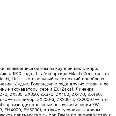
ики, являющийся одним из крупнейших в мире.
ию с 1910 года. Штаб-квартира Hitachi Construction
achi, Ltd. — контрольный пакет акций приобрела
езии, Индии, Голландии и ряде других стран, а её
чные экскаваторы серии ZX (Zaxis). Линейка
270, ZX330, ZX350, ZX370, ZX400, ZX470, ZX490,
екс — например, ZX200-3, ZX200-5, ZX200-6 — что
chi производит колёсные погрузчики серии ZW
0, EH4000, EH5000), а также гусеничные краны —
ческое партнёрство с John Deere по производству и