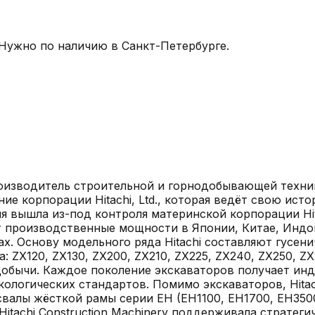
 Нужно по наличию в Санкт-Петербурге.
й производитель строительной и горнодобывающей техн
е корпорации Hitachi, Ltd., которая ведёт свою истор
ия вышла из-под контроля материнской корпорации Hit
т производственные мощности в Японии, Китае, Индон
ах. Основу модельного ряда Hitachi составляют гусени
 ZX120, ZX130, ZX200, ZX210, ZX225, ZX240, ZX250, ZX
добычи. Каждое поколение экскаваторов получает инд
ологических стандартов. Помимо экскаваторов, Hita
свалы жёсткой рамы серии EH (EH1100, EH1700, EH350
itachi Construction Machinery поддерживала стратеги