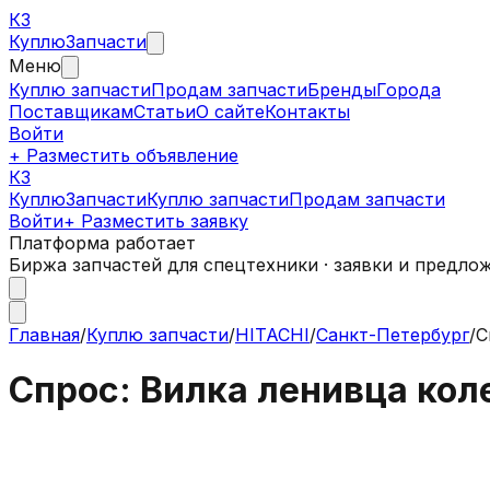
КЗ
Куплю
Запчасти
Меню
Куплю запчасти
Продам запчасти
Бренды
Города
Поставщикам
Статьи
О сайте
Контакты
Войти
+ Разместить объявление
КЗ
КуплюЗапчасти
Куплю запчасти
Продам запчасти
Войти
+ Разместить заявку
Платформа работает
Биржа запчастей для спецтехники · заявки и предло
Главная
/
Куплю запчасти
/
HITACHI
/
Санкт-Петербург
/
С
Спрос: Вилка ленивца кол