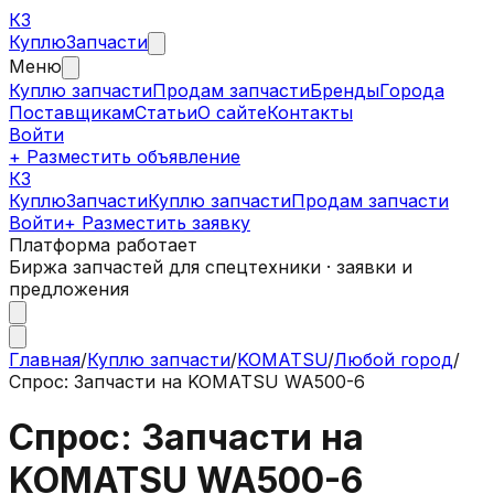
КЗ
Куплю
Запчасти
Меню
Куплю запчасти
Продам запчасти
Бренды
Города
Поставщикам
Статьи
О сайте
Контакты
Войти
+ Разместить объявление
КЗ
КуплюЗапчасти
Куплю запчасти
Продам запчасти
Войти
+ Разместить заявку
Платформа работает
Биржа запчастей для спецтехники · заявки и
предложения
Главная
/
Куплю запчасти
/
KOMATSU
/
Любой город
/
Спрос: Запчасти на KOMATSU WA500-6
Спрос: Запчасти на
KOMATSU WA500-6