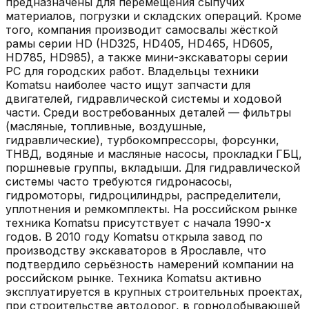
предназначены для перемещения сыпучих
материалов, погрузки и складских операций. Кроме
того, компания производит самосвалы жёсткой
рамы серии HD (HD325, HD405, HD465, HD605,
HD785, HD985), а также мини-экскаваторы серии
PC для городских работ. Владельцы техники
Komatsu наиболее часто ищут запчасти для
двигателей, гидравлической системы и ходовой
части. Среди востребованных деталей — фильтры
(масляные, топливные, воздушные,
гидравлические), турбокомпрессоры, форсунки,
ТНВД, водяные и масляные насосы, прокладки ГБЦ,
поршневые группы, вкладыши. Для гидравлической
системы часто требуются гидронасосы,
гидромоторы, гидроцилиндры, распределители,
уплотнения и ремкомплекты. На российском рынке
техника Komatsu присутствует с начала 1990-х
годов. В 2010 году Komatsu открыла завод по
производству экскаваторов в Ярославле, что
подтвердило серьёзность намерений компании на
российском рынке. Техника Komatsu активно
эксплуатируется в крупных строительных проектах,
при строительстве автодорог, в горнодобывающей