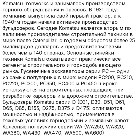
Komatsu Ironworks и занималось производством
горного оборудования и прессов. В 1931 году
компания выпустила свой первый трактор, а к
1940-м годам начала активное производство
бульдозеров. Сегодня Komatsu является вторым по
величине производителем строительной техники в
мире после Caterpillar, с годовым оборотом более 25
миллиардов долларов и представительствами
более чем в 140 странах. Основные линейки
техники Komatsu охватывают практически все
сегменты строительного и горнодобывающего
рынка. Гусеничные экскаваторы серии PC — одни
из самых популярных в мире: модели PC200, PC210,
PC220, PC300, PC350, PC400 и PC450 широко
используются на строительных площадках, при
разработке карьеров и в дорожном строительстве.
Бульдозеры Komatsu серии D (D31, D39, D51, D61,
D65, D85, D155, D275, D375 и D475) отличаются
мощностью и надёжностью, применяются в
тяжёлых условиях горнодобычи и земляных работ.
Колёсные погрузчики серии WA (WA250, WA320,
WA380, WA430, WA470, WA500, WA600)