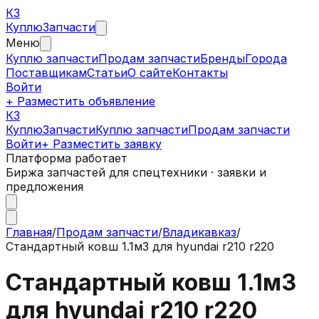
КЗ
Куплю
Запчасти
Меню
Куплю запчасти
Продам запчасти
Бренды
Города
Поставщикам
Статьи
О сайте
Контакты
Войти
+ Разместить объявление
КЗ
КуплюЗапчасти
Куплю запчасти
Продам запчасти
Войти
+ Разместить заявку
Платформа работает
Биржа запчастей для спецтехники · заявки и
предложения
Главная
/
Продам запчасти
/
Владикавказ
/
Стандартный ковш 1.1м3 для hyundai r210 r220
Стандартный ковш 1.1м3
для hyundai r210 r220