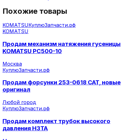
Похожие товары
KOMATSU
КуплюЗапчасти.рф
KOMATSU
Продам механизм натяжения гусеницы
KOMATSU PC500-10
Москва
КуплюЗапчасти.рф
Продам форсунки 253-0618 CAT, новые
оригинал
Любой город
КуплюЗапчасти.рф
Продам комплект трубок высокого
давления НЗТА