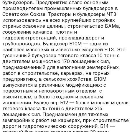
бульдозеров. Предприятие стало основным
производителем промышленных бульдозеров в
Советском Союзе. Тракторы и бульдозеры ЧТЗ
использовались на всех крупнейших стройках
страны: освоение целины, строительство БАМа,
сооружение каналов, плотин и
гидроэлектростанций, прокладка дорог и
трубопроводов. Бульдозер Б10М — одна из
наиболее массовых и известных моделей ЧТЗ. Это
гусеничный бульдозер тягового класса 10 тонн с
двигателем мощностью 170 лошадиных сил,
предназначенный для выполнения землеройных
работ в строительстве, карьерах, на горных
предприятиях, в сельском хозяйстве. Б10М
выпускается в различных модификациях: с
поворотным и неповоротным отвалом, с
рыхлителем, в болотоходном и северном
исполнении. Бульдозер Б12 — более мощная модель
тягового класса 15 тонн с двигателем 215
лошадиных сил. Предназначен для тяжёлых
землеройных работ на карьерах, при строительстве
дорог и гидротехнических сооружений. Б14 —
тяжёлый бульдозер тягового класса 20 тонн,