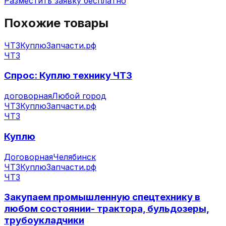
Разместить заявку бесплатно
Похожие товары
ЧТЗ
КуплюЗапчасти.рф
ЧТЗ
Спрос: Куплю технику ЧТЗ
договорная
Любой город
ЧТЗ
КуплюЗапчасти.рф
ЧТЗ
Куплю
Договорная
Челябинск
ЧТЗ
КуплюЗапчасти.рф
ЧТЗ
Закупаем промышленную спецтехнику в
любом состоянии- трактора, бульдозеры,
трубоукладчики