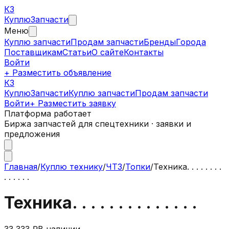
КЗ
Куплю
Запчасти
Меню
Куплю запчасти
Продам запчасти
Бренды
Города
Поставщикам
Статьи
О сайте
Контакты
Войти
+ Разместить объявление
КЗ
КуплюЗапчасти
Куплю запчасти
Продам запчасти
Войти
+ Разместить заявку
Платформа работает
Биржа запчастей для спецтехники · заявки и
предложения
Главная
/
Куплю технику
/
ЧТЗ
/
Топки
/
Техника. . . . . . . .
. . . . . .
Техника. . . . . . . . . . . . . .
33 333 ₽
В наличии