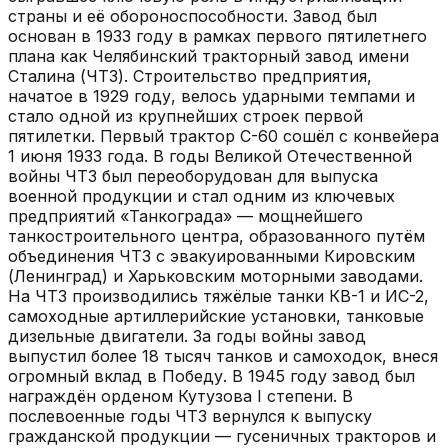
страны и её обороноспособности. Завод был
основан в 1933 году в рамках первого пятилетнего
плана как Челябинский тракторный завод имени
Сталина (ЧТЗ). Строительство предприятия,
начатое в 1929 году, велось ударными темпами и
стало одной из крупнейших строек первой
пятилетки. Первый трактор С-60 сошёл с конвейера
1 июня 1933 года. В годы Великой Отечественной
войны ЧТЗ был переоборудован для выпуска
военной продукции и стал одним из ключевых
предприятий «Танкограда» — мощнейшего
танкостроительного центра, образованного путём
объединения ЧТЗ с эвакуированными Кировским
(Ленинград) и Харьковским моторными заводами.
На ЧТЗ производились тяжёлые танки КВ-1 и ИС-2,
самоходные артиллерийские установки, танковые
дизельные двигатели. За годы войны завод
выпустил более 18 тысяч танков и самоходок, внеся
огромный вклад в Победу. В 1945 году завод был
награждён орденом Кутузова I степени. В
послевоенные годы ЧТЗ вернулся к выпуску
гражданской продукции — гусеничных тракторов и