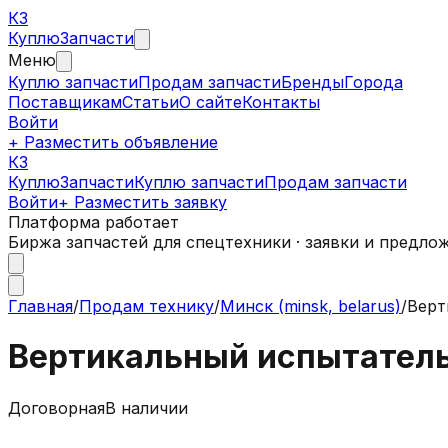
КЗ
Куплю
Запчасти
Меню
Куплю запчасти
Продам запчасти
Бренды
Города
Поставщикам
Статьи
О сайте
Контакты
Войти
+ Разместить объявление
КЗ
КуплюЗапчасти
Куплю запчасти
Продам запчасти
Войти
+ Разместить заявку
Платформа работает
Биржа запчастей для спецтехники · заявки и предло
Главная
/
Продам технику
/
Минск (minsk, belarus)
/
Верт
Вертикальный испытатель
Договорная
В наличии