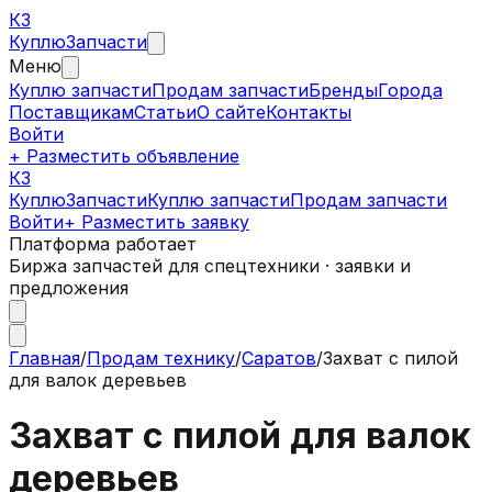
КЗ
Куплю
Запчасти
Меню
Куплю запчасти
Продам запчасти
Бренды
Города
Поставщикам
Статьи
О сайте
Контакты
Войти
+ Разместить объявление
КЗ
КуплюЗапчасти
Куплю запчасти
Продам запчасти
Войти
+ Разместить заявку
Платформа работает
Биржа запчастей для спецтехники · заявки и
предложения
Главная
/
Продам технику
/
Саратов
/
Захват с пилой
для валок деревьев
Захват с пилой для валок
деревьев