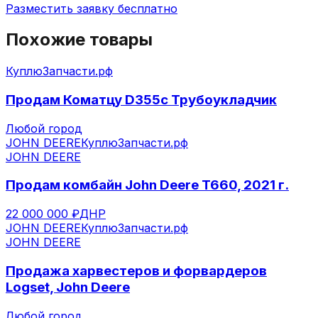
Разместить заявку бесплатно
Похожие товары
КуплюЗапчасти.рф
Продам Коматцу D355c Трубоукладчик
Любой город
JOHN DEERE
КуплюЗапчасти.рф
JOHN DEERE
Продам комбайн John Deere T660, 2021 г.
22 000 000 ₽
ДНР
JOHN DEERE
КуплюЗапчасти.рф
JOHN DEERE
Продажа харвестеров и форвардеров
Logset, John Deere
Любой город