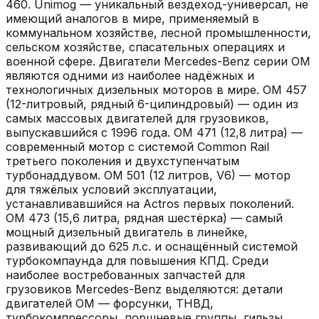
460. Unimog — уникальный вездеход-универсал, не
имеющий аналогов в мире, применяемый в
коммунальном хозяйстве, лесной промышленности,
сельском хозяйстве, спасательных операциях и
военной сфере. Двигатели Mercedes-Benz серии OM
являются одними из наиболее надёжных и
технологичных дизельных моторов в мире. OM 457
(12-литровый, рядный 6-цилиндровый) — один из
самых массовых двигателей для грузовиков,
выпускавшийся с 1996 года. OM 471 (12,8 литра) —
современный мотор с системой Common Rail
третьего поколения и двухступенчатым
турбонаддувом. OM 501 (12 литров, V6) — мотор
для тяжёлых условий эксплуатации,
устанавливавшийся на Actros первых поколений.
OM 473 (15,6 литра, рядная шестёрка) — самый
мощный дизельный двигатель в линейке,
развивающий до 625 л.с. и оснащённый системой
турбокомпаунда для повышения КПД. Среди
наиболее востребованных запчастей для
грузовиков Mercedes-Benz выделяются: детали
двигателей OM — форсунки, ТНВД,
турбокомпрессоры, поршневые группы, гильзы,