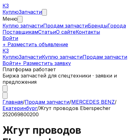
КЗ
Куплю
Запчасти
Меню
Куплю запчасти
Продам запчасти
Бренды
Города
Поставщикам
Статьи
О сайте
Контакты
Войти
+ Разместить объявление
КЗ
КуплюЗапчасти
Куплю запчасти
Продам запчасти
Войти
+ Разместить заявку
Платформа работает
Биржа запчастей для спецтехники · заявки и
предложения
Главная
/
Продам запчасти
/
MERCEDES BENZ
/
Екатеринбург
/
Жгут проводов Eberspecher
252069800200
Жгут проводов