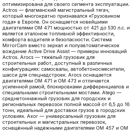
оптимизирована для своего сегмента эксплуатации.
Actros — флагманский магистральный тягач,
который многократно признавался «Грузовиком
года» в Европе. Он оснащается новейшими
двигателями OM 471 мощностью от 421 до 530 л.с. и
является эталоном топливной эффективности,
комфорта водителя и безопасности. Система
MirrorCam вместо зеркал и полуавтоматическое
вождение Active Drive Assist — примеры инноваций
Actros. Arocs — тяжёлый грузовик для
строительных работ, доступный в различных
конфигурациях: самосвалы, автобетоносмесители,
шасси для спецнадстроек. Arocs оснащается
двигателями OM 471 и OM 473 и отличается
усиленной рамой, блокировками дифференциалов и
специальными строительными мостами. Atego —
среднетоннажный грузовик для городских и
региональных перевозок полной массой от 6,5 до 16
тонн, идеальный для доставки грузов в городских
условиях. Axor — универсальный грузовик для
строительных и магистральных перевозок,
оснащённый надёжными двигателями OM 457 и OM