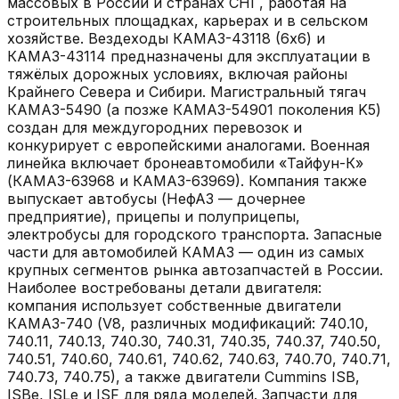
массовых в России и странах СНГ, работая на
строительных площадках, карьерах и в сельском
хозяйстве. Вездеходы КАМАЗ-43118 (6x6) и
КАМАЗ-43114 предназначены для эксплуатации в
тяжёлых дорожных условиях, включая районы
Крайнего Севера и Сибири. Магистральный тягач
КАМАЗ-5490 (а позже КАМАЗ-54901 поколения K5)
создан для междугородних перевозок и
конкурирует с европейскими аналогами. Военная
линейка включает бронеавтомобили «Тайфун-К»
(КАМАЗ-63968 и КАМАЗ-63969). Компания также
выпускает автобусы (НефАЗ — дочернее
предприятие), прицепы и полуприцепы,
электробусы для городского транспорта. Запасные
части для автомобилей КАМАЗ — один из самых
крупных сегментов рынка автозапчастей в России.
Наиболее востребованы детали двигателя:
компания использует собственные двигатели
КАМАЗ-740 (V8, различных модификаций: 740.10,
740.11, 740.13, 740.30, 740.31, 740.35, 740.37, 740.50,
740.51, 740.60, 740.61, 740.62, 740.63, 740.70, 740.71,
740.73, 740.75), а также двигатели Cummins ISB,
ISBe, ISLe и ISF для ряда моделей. Запчасти для