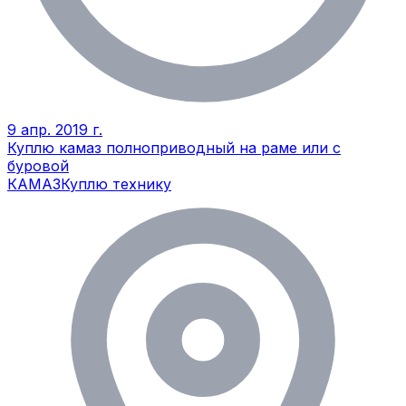
9 апр. 2019 г.
Куплю камаз полноприводный на раме или с
буровой
КАМАЗ
Куплю технику