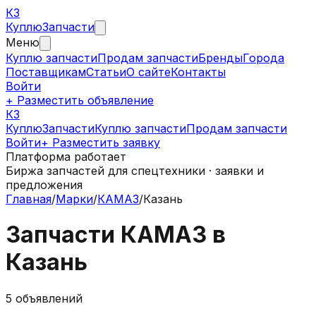
КЗ
Куплю
Запчасти
Меню
Куплю запчасти
Продам запчасти
Бренды
Города
Поставщикам
Статьи
О сайте
Контакты
Войти
+ Разместить объявление
КЗ
КуплюЗапчасти
Куплю запчасти
Продам запчасти
Войти
+ Разместить заявку
Платформа работает
Биржа запчастей для спецтехники · заявки и
предложения
Главная
/
Марки
/
КАМАЗ
/
Казань
Запчасти
КАМАЗ
в
Казань
5
объявлений