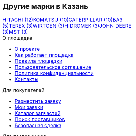
Другие марки в
Казань
HITACHI
(
12
)
KOMATSU
(
10
)
CATERPILLAR
(
10
)
ВАЗ
(
5
)
TEREX
(
3
)
WIRTGEN
(
3
)
HIDROMEK
(
3
)
JOHN DEERE
(
3
)
MST
(
3
)
О площадке
О проекте
Как работает площадка
Правила площадки
Пользовательское соглашение
Политика конфиденциальности
Контакты
Для покупателей
Разместить заявку
Мои заявки
Каталог запчастей
Поиск поставщиков
Безопасная сделка