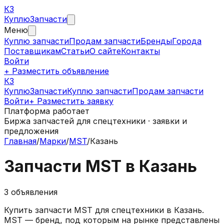
КЗ
Куплю
Запчасти
Меню
Куплю запчасти
Продам запчасти
Бренды
Города
Поставщикам
Статьи
О сайте
Контакты
Войти
+ Разместить объявление
КЗ
КуплюЗапчасти
Куплю запчасти
Продам запчасти
Войти
+ Разместить заявку
Платформа работает
Биржа запчастей для спецтехники · заявки и
предложения
Главная
/
Марки
/
MST
/
Казань
Запчасти
MST
в
Казань
3
объявления
Купить запчасти
MST
для спецтехники в
Казань
.
MST — бренд, под которым на рынке представлены