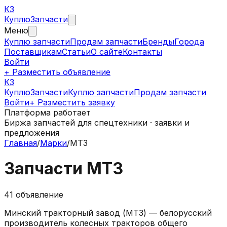
КЗ
Куплю
Запчасти
Меню
Куплю запчасти
Продам запчасти
Бренды
Города
Поставщикам
Статьи
О сайте
Контакты
Войти
+ Разместить объявление
КЗ
КуплюЗапчасти
Куплю запчасти
Продам запчасти
Войти
+ Разместить заявку
Платформа работает
Биржа запчастей для спецтехники · заявки и
предложения
Главная
/
Марки
/
МТЗ
Запчасти
МТЗ
41
объявление
Минский тракторный завод (МТЗ) — белорусский
производитель колесных тракторов общего