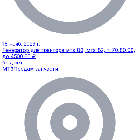
18 нояб. 2023 г.
Генератор для трактора мтз-80, мтз-82, т-70,80,90,
до 4500.00 ₽
бюджет
МТЗ
Продам запчасти