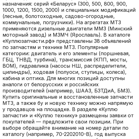
назначения: серий «Беларус» (300, 500, 800, 900,
1000, 1200, 1500, 2000) и специальных модификаций
(лесные, болотоходные, садово-огородные,
коммунальные, погрузчики). На агрегатах МТЗ
применяются дизельные двигатели ММЗ (Минский
моторный завод) и МЗМЧ (Ярославль). В каталоге
«Куплюзапчасти.рф» представлены 38 объявлений
по запчастям и технике МТЗ. Популярные
категории: двигатель и его элементы (поршневая,
ГБЦ, ТНВД, турбина), трансмиссия (КПП, мосты,
ВОМ), гидравлика (насосы НШ, распределители,
цилиндры), ходовая (полуоси, ступицы, колеса),
кабина и оптика. Для многих позиций доступны
аналоги от белорусских и российских
производителей (например, ШААЗ, БЗТДиА, БМЗ).
Купить оригинальные и восстановленные запчасти
МТЗ, а также бу и новую технику можно напрямую
у продавцов на площадке. В разделе «Куплю
запчасти» и «Куплю технику» размещены заявки от
покупателей — предложите свои позиции. При
выборе обращайте внимание на номер детали по
каталогу (например, 70-2202010-В), год выпуска