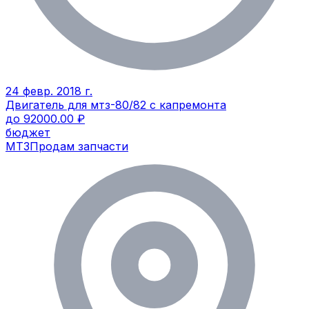
24 февр. 2018 г.
Двигатель для мтз-80/82 с капремонта
до 92000.00 ₽
бюджет
МТЗ
Продам запчасти