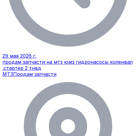
29 мая 2026 г.
продам запчасти на мтз юмз гидронасосы коленвал
.стартер 2 тнвд
МТЗ
Продам запчасти