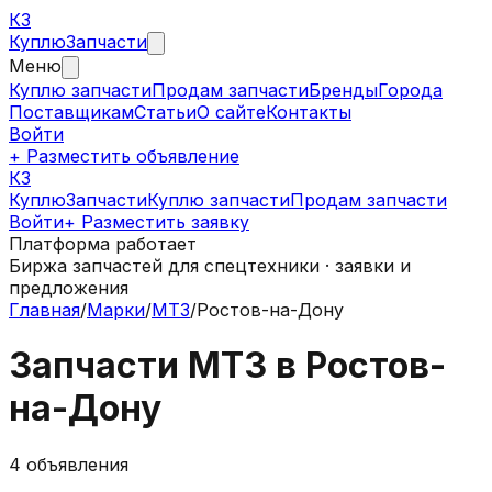
КЗ
Куплю
Запчасти
Меню
Куплю запчасти
Продам запчасти
Бренды
Города
Поставщикам
Статьи
О сайте
Контакты
Войти
+ Разместить объявление
КЗ
КуплюЗапчасти
Куплю запчасти
Продам запчасти
Войти
+ Разместить заявку
Платформа работает
Биржа запчастей для спецтехники · заявки и
предложения
Главная
/
Марки
/
МТЗ
/
Ростов-на-Дону
Запчасти
МТЗ
в
Ростов-
на-Дону
4
объявления