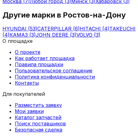
Москва
(
7
)
Любой город
(
3
)
Минск
(
3
)
Хабаровск
(
3
)
Другие марки в
Ростов-на-Дону
HYUNDAI
(
53
)
CATERPILLAR
(
6
)
HITACHI
(
4
)
TAKEUCHI
(
4
)
КАМАЗ
(
3
)
JOHN DEERE
(
3
)
VOLVO
(
3
)
О площадке
О проекте
Как работает площадка
Правила площадки
Пользовательское соглашение
Политика конфиденциальности
Контакты
Для покупателей
Разместить заявку
Мои заявки
Каталог запчастей
Поиск поставщиков
Безопасная сделка