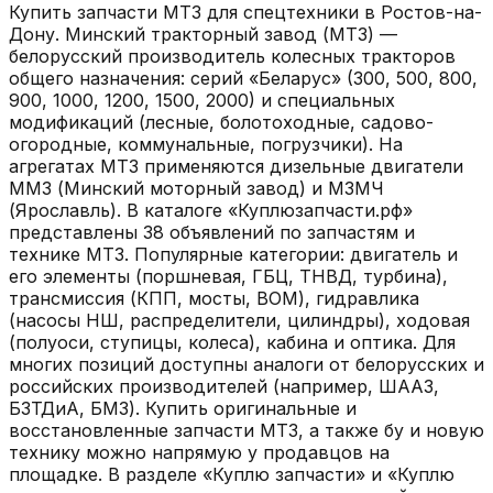
Купить запчасти
МТЗ
для спецтехники в
Ростов-на-
Дону
.
Минский тракторный завод (МТЗ) —
белорусский производитель колесных тракторов
общего назначения: серий «Беларус» (300, 500, 800,
900, 1000, 1200, 1500, 2000) и специальных
модификаций (лесные, болотоходные, садово-
огородные, коммунальные, погрузчики). На
агрегатах МТЗ применяются дизельные двигатели
ММЗ (Минский моторный завод) и МЗМЧ
(Ярославль). В каталоге «Куплюзапчасти.рф»
представлены 38 объявлений по запчастям и
технике МТЗ. Популярные категории: двигатель и
его элементы (поршневая, ГБЦ, ТНВД, турбина),
трансмиссия (КПП, мосты, ВОМ), гидравлика
(насосы НШ, распределители, цилиндры), ходовая
(полуоси, ступицы, колеса), кабина и оптика. Для
многих позиций доступны аналоги от белорусских и
российских производителей (например, ШААЗ,
БЗТДиА, БМЗ). Купить оригинальные и
восстановленные запчасти МТЗ, а также бу и новую
технику можно напрямую у продавцов на
площадке. В разделе «Куплю запчасти» и «Куплю