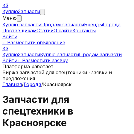
КЗ
Куплю
Запчасти
Меню
Куплю запчасти
Продам запчасти
Бренды
Города
Поставщикам
Статьи
О сайте
Контакты
Войти
+ Разместить объявление
КЗ
КуплюЗапчасти
Куплю запчасти
Продам запчасти
Войти
+ Разместить заявку
Платформа работает
Биржа запчастей для спецтехники · заявки и
предложения
Главная
/
Города
/
Красноярск
Запчасти для
спецтехники в
Красноярске