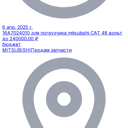
6 апр. 2025 г.
16A7024010 для погрузчика mitsubishi CAT 48 вольт
до 240000.00 ₽
бюджет
MITSUBISHI
Продам запчасти