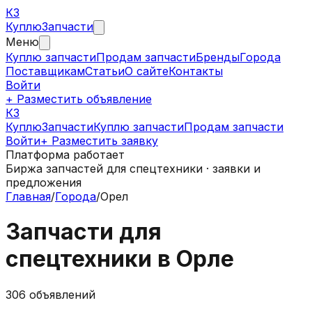
КЗ
Куплю
Запчасти
Меню
Куплю запчасти
Продам запчасти
Бренды
Города
Поставщикам
Статьи
О сайте
Контакты
Войти
+ Разместить объявление
КЗ
КуплюЗапчасти
Куплю запчасти
Продам запчасти
Войти
+ Разместить заявку
Платформа работает
Биржа запчастей для спецтехники · заявки и
предложения
Главная
/
Города
/
Орел
Запчасти для
спецтехники в
Орле
306
объявлений