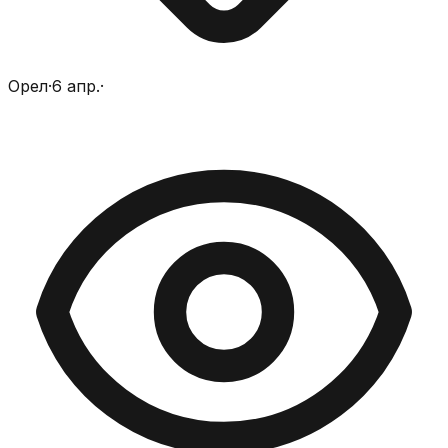
Орел
·
6 апр.
·