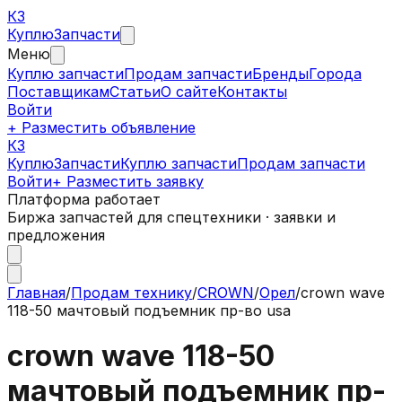
КЗ
Куплю
Запчасти
Меню
Куплю запчасти
Продам запчасти
Бренды
Города
Поставщикам
Статьи
О сайте
Контакты
Войти
+ Разместить объявление
КЗ
КуплюЗапчасти
Куплю запчасти
Продам запчасти
Войти
+ Разместить заявку
Платформа работает
Биржа запчастей для спецтехники · заявки и
предложения
Главная
/
Продам технику
/
CROWN
/
Орел
/
crown wave
118-50 мачтовый подъемник пр-во usa
crown wave 118-50
мачтовый подъемник пр-