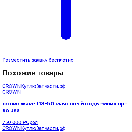
Разместить заявку бесплатно
Похожие товары
CROWN
КуплюЗапчасти.рф
CROWN
crown wave 118-50 мачтовый подъемник пр-
во usa
750 000 ₽
Орел
CROWN
КуплюЗапчасти.рф