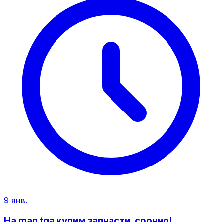
9 янв.
На man tga купим запчасти. срочно!