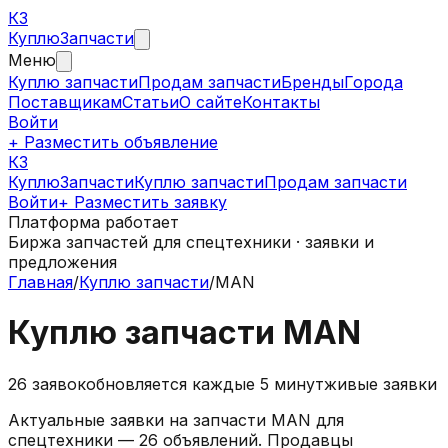
КЗ
Куплю
Запчасти
Меню
Куплю запчасти
Продам запчасти
Бренды
Города
Поставщикам
Статьи
О сайте
Контакты
Войти
+ Разместить объявление
КЗ
КуплюЗапчасти
Куплю запчасти
Продам запчасти
Войти
+ Разместить заявку
Платформа работает
Биржа запчастей для спецтехники · заявки и
предложения
Главная
/
Куплю запчасти
/
MAN
Куплю запчасти MAN
26
заявок
обновляется каждые 5 минут
живые заявки
Актуальные заявки на запчасти MAN для
спецтехники — 26 объявлений. Продавцы