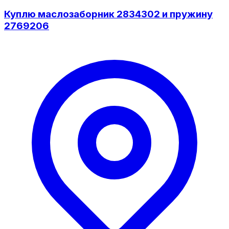
Куплю маслозаборник 2834302 и пружину
2769206