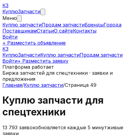
КЗ
Куплю
Запчасти
Меню
Куплю запчасти
Продам запчасти
Бренды
Города
Поставщикам
Статьи
О сайте
Контакты
Войти
+ Разместить объявление
КЗ
КуплюЗапчасти
Куплю запчасти
Продам запчасти
Войти
+ Разместить заявку
Платформа работает
Биржа запчастей для спецтехники · заявки и
предложения
Главная
/
Куплю запчасти
/
Страница 49
Куплю запчасти для
спецтехники
13 793
заявок
обновляется каждые 5 минут
живые
заявки