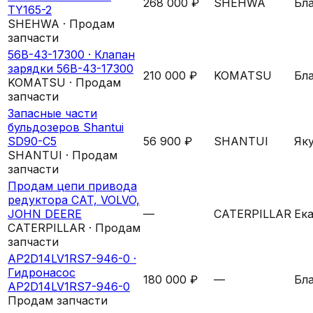
268 000 ₽
SHEHWA
Бл
TY165-2
SHEHWA · Продам
запчасти
56B-43-17300 ·
Клапан
зарядки 56B-43-17300
210 000 ₽
KOMATSU
Бл
KOMATSU · Продам
запчасти
Запасные части
бульдозеров Shantui
SD90-C5
56 900 ₽
SHANTUI
Як
SHANTUI · Продам
запчасти
Продам цепи привода
редуктора CAT, VOLVO,
JOHN DEERE
—
CATERPILLAR
Ек
CATERPILLAR · Продам
запчасти
AP2D14LV1RS7-946-0 ·
Гидронасос
180 000 ₽
—
Бл
AP2D14LV1RS7-946-0
Продам запчасти