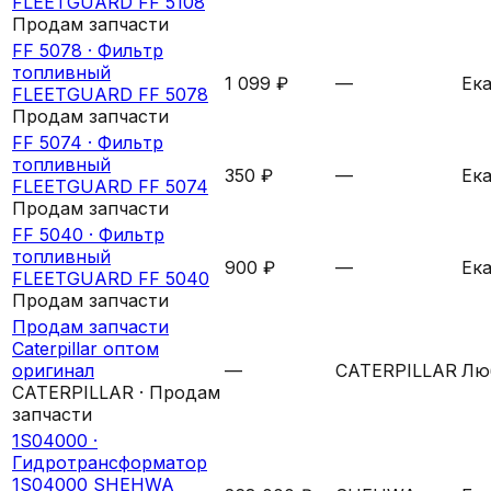
FLEETGUARD FF 5108
Продам запчасти
FF 5078 ·
Фильтр
топливный
1 099 ₽
—
Ек
FLEETGUARD FF 5078
Продам запчасти
FF 5074 ·
Фильтр
топливный
350 ₽
—
Ек
FLEETGUARD FF 5074
Продам запчасти
FF 5040 ·
Фильтр
топливный
900 ₽
—
Ек
FLEETGUARD FF 5040
Продам запчасти
Продам запчасти
Caterpillar оптом
оригинал
—
CATERPILLAR
Лю
CATERPILLAR · Продам
запчасти
1S04000 ·
Гидротрансформатор
1S04000 SHEHWA