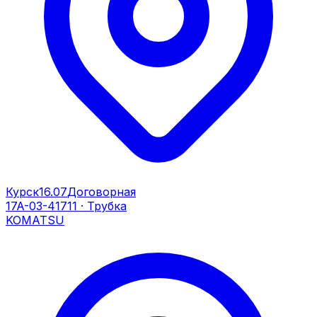
Курск
16.07
Договорная
17A-03-41711
·
Трубка
KOMATSU