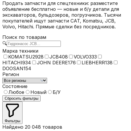
Продать запчасти для спецтехники: разместите
объявление бесплатно — новые и б/у детали для
экскаваторов, бульдозеров, погрузчиков. Тысячи
покупателей ищут запчасти CAT, Komatsu, JCB,
Volvo, Hitachi. Прямые сделки без посредников.
Поиск по
товарам
🔍
Марка техники
KOMATSU
2928
JCB
408
VOLVO
333
HITACHI
934
JOHN DEERE
176
LIEBHERR
138
DOOSAN
154
Регион
Состояние
Любое
Новый
Б/У
Сбросить фильтры
Фильтры
Найдено
20 048
товаров