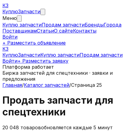
КЗ
Куплю
Запчасти
Меню
Куплю запчасти
Продам запчасти
Бренды
Города
Поставщикам
Статьи
О сайте
Контакты
Войти
+ Разместить объявление
КЗ
КуплюЗапчасти
Куплю запчасти
Продам запчасти
Войти
+ Разместить заявку
Платформа работает
Биржа запчастей для спецтехники · заявки и
предложения
Главная
/
Каталог запчастей
/
Страница 25
Продать запчасти для
спецтехники
20 048
товаров
обновляется каждые 5 минут