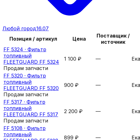
Любой город
16.07
Поставщик /
Позиция / артикул
Цена
источник
FF 5324 ·
Фильтр
топливный
1 100 ₽
—
Ек
FLEETGUARD FF 5324
Продам запчасти
FF 5320 ·
Фильтр
топливный
900 ₽
—
Ек
FLEETGUARD FF 5320
Продам запчасти
FF 5317 ·
Фильтр
топливный
2 200 ₽
—
Ек
FLEETGUARD FF 5317
Продам запчасти
FF 5108 ·
Фильтр
топливный
899 ₽
—
Ек