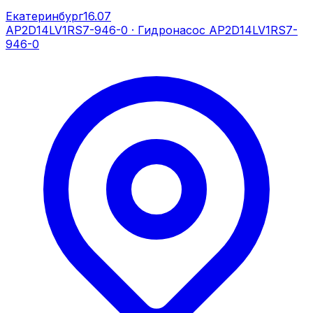
Екатеринбург
16.07
AP2D14LV1RS7-946-0
·
Гидронасос AP2D14LV1RS7-
946-0