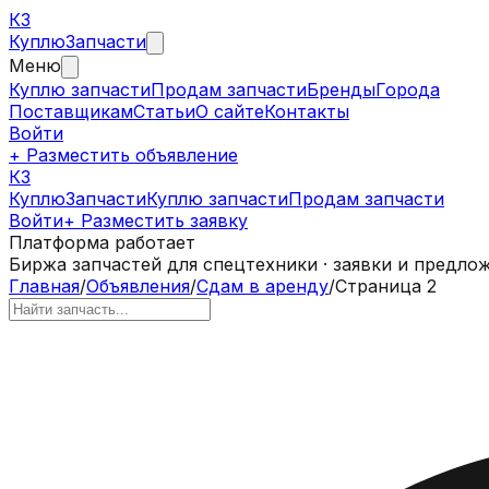
КЗ
Куплю
Запчасти
Меню
Куплю запчасти
Продам запчасти
Бренды
Города
Поставщикам
Статьи
О сайте
Контакты
Войти
+ Разместить объявление
КЗ
КуплюЗапчасти
Куплю запчасти
Продам запчасти
Войти
+ Разместить заявку
Платформа работает
Биржа запчастей для спецтехники · заявки и предло
Главная
/
Объявления
/
Сдам в аренду
/
Страница 2