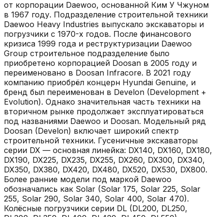
от корпорации Daewoo, основанной Ким У Чжуном
в 1967 году. Подразделение строительной техники
Daewoo Heavy Industries выпускало экскаваторы и
погрузчики с 1970-х годов. После финансового
кризиса 1999 года и реструктуризации Daewoo
Group строительное подразделение было
приобретено корпорацией Doosan в 2005 году и
переименовано в Doosan Infracore. В 2021 году
компанию приобрёл концерн Hyundai Genuine, и
бренд был переименован в Develon (Development +
Evolution). Однако значительная часть техники на
вторичном рынке продолжает эксплуатироваться
под названиями Daewoo и Doosan. Модельный ряд
Doosan (Develon) включает широкий спектр
строительной техники. Гусеничные экскаваторы
серии DX — основная линейка: DX140, DX160, DX180,
DX190, DX225, DX235, DX255, DX260, DX300, DX340,
DX350, DX380, DX420, DX480, DX520, DX530, DX800.
Более ранние модели под маркой Daewoo
обозначались как Solar (Solar 175, Solar 225, Solar
255, Solar 290, Solar 340, Solar 400, Solar 470).
Колёсные погрузчики серии DL (DL200, DL250,