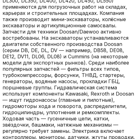
DL300, DL350, DL400, DL420, DL450, DL550)
применяются для погрузочных работ на складах,
карьерах и строительных площадках. Компания
также производит мини-экскаваторы, колёсные
экскаваторы и артикуляционные самосвалы.
Запчасти для техники Doosan/Daewoo активно
востребованы. На экскаваторы устанавливаются
двигатели собственного производства Doosan
(серии DB, DE, DL, DV — например, DB58, DE08,
DE12, DV11, DL06, DL08) и Cummins (на некоторые
модели для экспортных рынков). Среди наиболее
популярных запчастей — фильтры всех типов,
турбокомпрессоры, форсунки, ТНВД, стартеры,
генераторы, водяные насосы, прокладки ГБЦ,
поршневые группы. Гидравлическая система
использует компоненты Kawasaki, Rexroth и Doosan
— ищут гидронасосы (главные и пилотные),
гидромоторы хода и поворота, распределители,
гидроцилиндры, уплотнения и ремкомплекты.
Ходовая часть — гусеничные цепи, катки,
звёздочки, башмаки, натяжные механизмы —
регулярно требует замены. Электрика включает
контроллеры, мониторы, датчики, жгуты проводки.