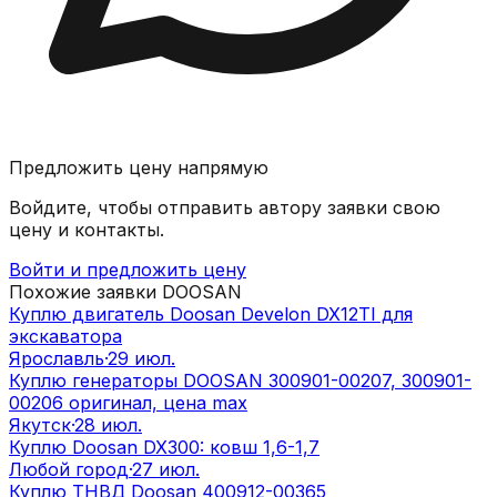
Предложить цену напрямую
Войдите, чтобы отправить автору заявки свою
цену и контакты.
Войти и предложить цену
Похожие заявки
DOOSAN
Куплю двигатель Doosan Develon DX12TI для
экскаватора
Ярославль
·
29 июл.
Куплю генераторы DOOSAN 300901-00207, 300901-
00206 оригинал, цена max
Якутск
·
28 июл.
Куплю Doosan DX300: ковш 1,6-1,7
Любой город
·
27 июл.
Куплю ТНВД Doosan 400912-00365