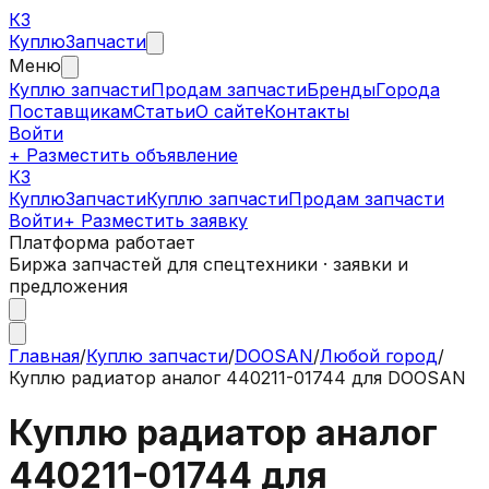
КЗ
Куплю
Запчасти
Меню
Куплю запчасти
Продам запчасти
Бренды
Города
Поставщикам
Статьи
О сайте
Контакты
Войти
+ Разместить объявление
КЗ
КуплюЗапчасти
Куплю запчасти
Продам запчасти
Войти
+ Разместить заявку
Платформа работает
Биржа запчастей для спецтехники · заявки и
предложения
Главная
/
Куплю запчасти
/
DOOSAN
/
Любой город
/
Куплю радиатор аналог 440211-01744 для DOOSAN
Куплю радиатор аналог
440211-01744 для