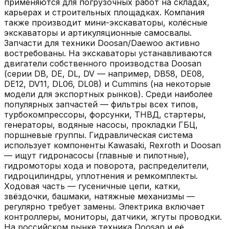
применяются для погрузочных работ на складах,
карьерах и строительных площадках. Компания
также производит мини-экскаваторы, колёсные
экскаваторы и артикуляционные самосвалы.
Запчасти для техники Doosan/Daewoo активно
востребованы. На экскаваторы устанавливаются
двигатели собственного производства Doosan
(серии DB, DE, DL, DV — например, DB58, DE08,
DE12, DV11, DL06, DL08) и Cummins (на некоторые
модели для экспортных рынков). Среди наиболее
популярных запчастей — фильтры всех типов,
турбокомпрессоры, форсунки, ТНВД, стартеры,
генераторы, водяные насосы, прокладки ГБЦ,
поршневые группы. Гидравлическая система
использует компоненты Kawasaki, Rexroth и Doosan
— ищут гидронасосы (главные и пилотные),
гидромоторы хода и поворота, распределители,
гидроцилиндры, уплотнения и ремкомплекты.
Ходовая часть — гусеничные цепи, катки,
звёздочки, башмаки, натяжные механизмы —
регулярно требует замены. Электрика включает
контроллеры, мониторы, датчики, жгуты проводки.
На российском рынке техника Doosan и её