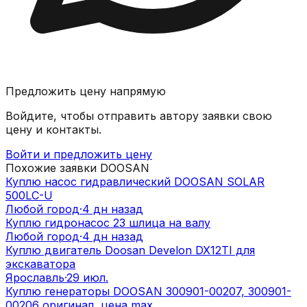
Предложить цену напрямую
Войдите, чтобы отправить автору заявки свою
цену и контакты.
Войти и предложить цену
Похожие заявки
DOOSAN
Куплю насос гидравлический DOOSAN SOLAR
500LC-U
Любой город
·
4 дн назад
Куплю гидронасос 23 шлица на валу
Любой город
·
4 дн назад
Куплю двигатель Doosan Develon DX12TI для
экскаватора
Ярославль
·
29 июл.
Куплю генераторы DOOSAN 300901-00207, 300901-
00206 оригинал, цена max