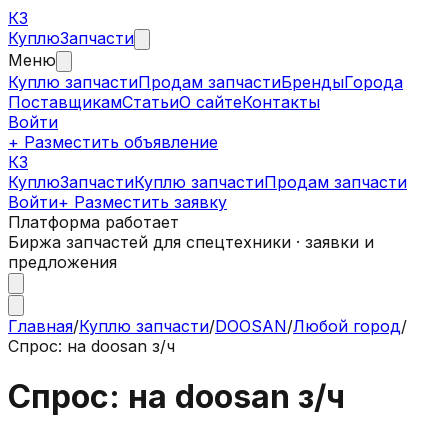
КЗ
Куплю
Запчасти
Меню
Куплю запчасти
Продам запчасти
Бренды
Города
Поставщикам
Статьи
О сайте
Контакты
Войти
+ Разместить объявление
КЗ
КуплюЗапчасти
Куплю запчасти
Продам запчасти
Войти
+ Разместить заявку
Платформа работает
Биржа запчастей для спецтехники · заявки и
предложения
Главная
/
Куплю запчасти
/
DOOSAN
/
Любой город
/
Спрос: на doosan з/ч
Спрос: на doosan з/ч