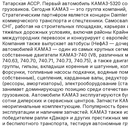
Татарская АССР. Первый автомобиль КАМАЗ-5320 сош
грузовиков. Сегодня КАМАЗ — это группа компаний,
Стратегическим партнёром является концерн Daimle
коммерческого транспорта и спецтехники. Самосвалы
СНГ, работая на строительных площадках, карьерах 
тяжёлых дорожных условиях, включая районы Крайне
междугородних перевозок и конкурирует с европей
Компания также выпускает автобусы (НефАЗ — дочер
автомобилей КАМАЗ — один из самых крупных сегмен
собственные двигатели КАМАЗ-740 (V8, различных модифи
740.63, 740.70, 740.71, 740.73, 740.75), а также дв
группы, гильзы, вкладыши коренные и шатунные, кол
форсунки, топливные насосы подкачки, водяные пом
собственные), сцепления, карданные валы, редуктор
(рессоры, амортизаторы), электрооборудование (ст
занимает доминирующую позицию среди отечественн
грузовиков. Автомобили КАМАЗ эксплуатируются бук
сотни дилерских и сервисных центров. Запчасти КА
неоригинальные комплектующие. Популярность брен
эксплуатации и наличием запчастей. КАМАЗ также 
победителем ралли «Дакар» и других престижных м
и беспилотного транспорта, тестируя автономные г