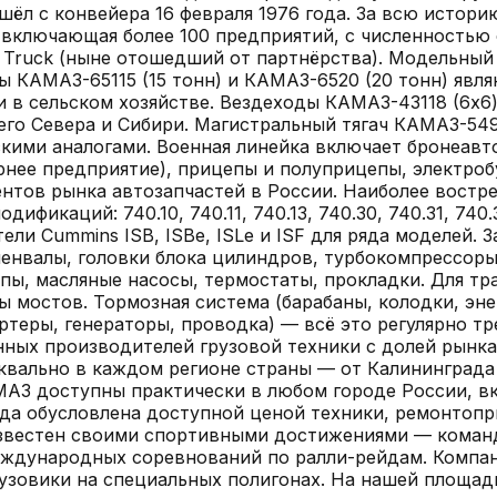
ёл с конвейера 16 февраля 1976 года. За всю истори
 включающая более 100 предприятий, с численностью 
r Truck (ныне отошедший от партнёрства). Модельны
 КАМАЗ-65115 (15 тонн) и КАМАЗ-6520 (20 тонн) явл
и в сельском хозяйстве. Вездеходы КАМАЗ-43118 (6x6
го Севера и Сибири. Магистральный тягач КАМАЗ-549
скими аналогами. Военная линейка включает бронеав
нее предприятие), прицепы и полуприцепы, электробу
тов рынка автозапчастей в России. Наиболее востре
каций: 740.10, 740.11, 740.13, 740.30, 740.31, 740.35,
игатели Cummins ISB, ISBe, ISLe и ISF для ряда моделе
енвалы, головки блока цилиндров, турбокомпрессоры,
пы, масляные насосы, термостаты, прокладки. Для тр
ы мостов. Тормозная система (барабаны, колодки, эн
артеры, генераторы, проводка) — всё это регулярно 
ых производителей грузовой техники с долей рынка 
вально в каждом регионе страны — от Калининграда 
МАЗ доступны практически в любом городе России, в
да обусловлена доступной ценой техники, ремонтопр
известен своими спортивными достижениями — коман
еждународных соревнований по ралли-рейдам. Компан
рузовики на специальных полигонах.
На нашей площад