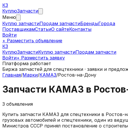
КЗ
Куплю
Запчасти
Меню
Куплю запчасти
Продам запчасти
Бренды
Города
Поставщикам
Статьи
О сайте
Контакты
Войти
+ Разместить объявление
КЗ
КуплюЗапчасти
Куплю запчасти
Продам запчасти
Войти
+ Разместить заявку
Платформа работает
Биржа запчастей для спецтехники · заявки и предло
Главная
/
Марки
/
КАМАЗ
/
Ростов-на-Дону
Запчасти
КАМАЗ
в
Ростов
3
объявления
Купить запчасти
КАМАЗ
для спецтехники в
Ростов-н
грузовых автомобилей и спецтехники, один из веду
Министров СССР принял постановление о строитель