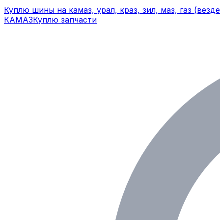
Куплю шины на камаз, урал, краз, зил, маз, газ (везд
КАМАЗ
Куплю запчасти