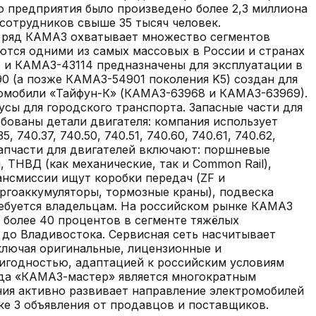
ю предприятия было произведено более 2,3 миллиона
сотрудников свыше 35 тысяч человек.
й ряд КАМАЗ охватывает множество сегментов
яются одними из самых массовых в России и странах
) и КАМАЗ-43114 предназначены для эксплуатации в
0 (а позже КАМАЗ-54901 поколения K5) создан для
томобили «Тайфун-К» (КАМАЗ-63968 и КАМАЗ-63969).
сы для городского транспорта. Запасные части для
бованы детали двигателя: компания использует
 740.37, 740.50, 740.51, 740.60, 740.61, 740.62,
й. Запчасти для двигателей включают: поршневые
 ТНВД (как механические, так и Common Rail),
ансмиссии ищут коробки передач (ZF и
ергоаккумуляторы, тормозные краны), подвеска
требуется владельцам. На российском рынке КАМАЗ
более 40 процентов в сегменте тяжёлых
до Владивостока. Сервисная сеть насчитывает
ключая оригинальные, лицензионные и
игодностью, адаптацией к российским условиям
да «КАМАЗ-мастер» является многократным
ия активно развивает направление электромобилей
ке
3
объявления
от продавцов и поставщиков.