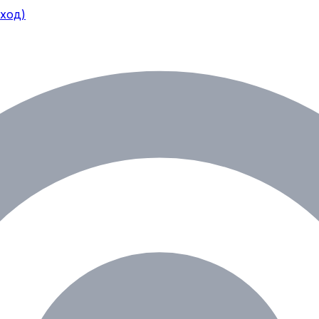
еход)